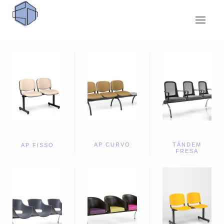
AP CURVO
TÁNDEM
AP FISSO
FRESA